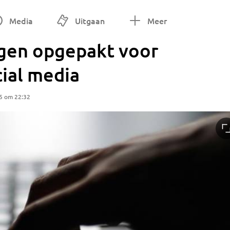
Media
Uitgaan
Meer
gen opgepakt voor
cial media
5 om 22:32