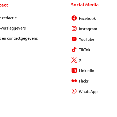
Social Media
tact
e redactie
Facebook
overslaggevers
Instagram
s en contactgegevens
YouTube
TikTok
X
LinkedIn
Flickr
WhatsApp