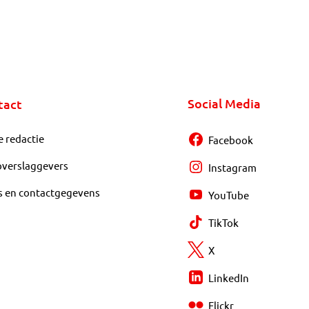
Social Media
tact
e redactie
Facebook
overslaggevers
Instagram
s en contactgegevens
YouTube
TikTok
X
LinkedIn
Flickr