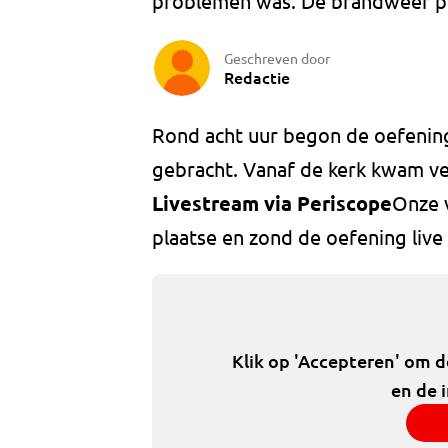
problemen was. De brandweer pr
Geschreven door
Redactie
Rond acht uur begon de oefenin
gebracht. Vanaf de kerk kwam vee
Livestream via Periscope
Onze v
plaatse en zond de oefening live 
Klik op 'Accepteren' om 
en de 