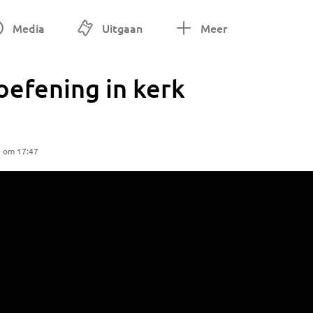
Media
Uitgaan
Meer
efening in kerk
0 om 17:47