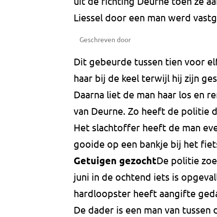
uit de richting Deurne toen ze aa
Liessel door een man werd vast
Geschreven door
Dit gebeurde tussen tien voor el
haar bij de keel terwijl hij zijn g
Daarna liet de man haar los en re
van Deurne. Zo heeft de politi
Het slachtoffer heeft de man eve
gooide op een bankje bij het fiet
Getuigen gezocht
De politie zo
juni in de ochtend iets is opgeva
hardloopster heeft aangifte ged
De dader is een man van tussen d