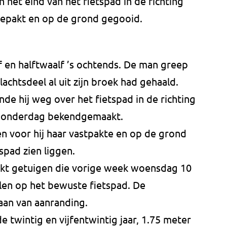
n het eind van het fietspad in de richting
gepakt en op de grond gegooid.
f en halftwaalf ’s ochtends. De man greep
eslachtsdeel al uit zijn broek had gehaald.
nde hij weg over het fietspad in de richting
e donderdag bekendgemaakt.
n voor hij haar vastpakte en op de grond
spad zien liggen.
ekt getuigen die vorige week woensdag 10
llen op het bewuste fietspad. De
aan van aanranding.
e twintig en vijfentwintig jaar, 1.75 meter