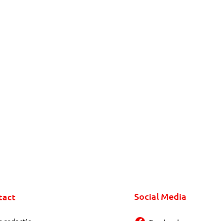
Social Media
tact