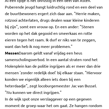
Al een tijdje is het onrustig in een deel van Asten.
Puberende jeugd hangt luidruchtig rond en een deel van
de buurtbewoners ergert zich daar aan. "Herrie maken,
rotzooi achterlaten, drugs dealen waar kleine kinderen
bij zijn", somt een vrouw op. En een ander: "Stenen
worden op het dak gegooid en smeerkaas en rotte
eieren tegen het raam. Ik durf er niks van te zeggen,
want dan heb ik nog meer problemen."
Messen
Daarom geldt vanaf vrijdag een heus
samenscholingsverbod. In een aantal straten rond het
Molenplein kan de politie ingrijpen als er meer dan drie
mensen 'zonder redelijk doel' bij elkaar staan. "Hiervoor
konden we eigenlijk alleen iets doen bij een
heterdaadje", zegt locoburgemeester Jac van Bussel.
"Nu kunnen we direct ingrijpen."
In de wijk spot onze verslaggever op een gegeven
moment de groep waar het om gaat. Ze hangen rondom