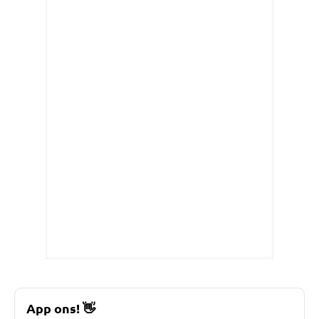
App ons!
👋