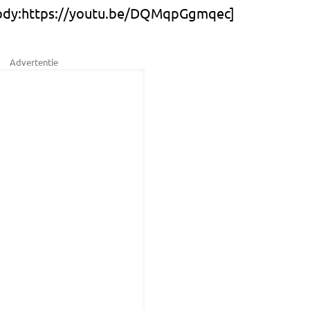
ody:https://youtu.be/DQMqpGgmqec]
Advertentie