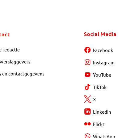
Social Media
tact
e redactie
Facebook
overslaggevers
Instagram
s en contactgegevens
YouTube
TikTok
X
LinkedIn
Flickr
WhatsApp