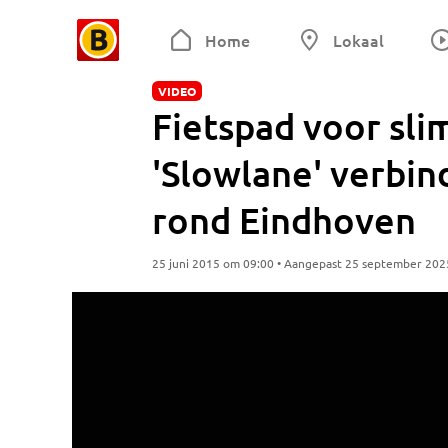
Home
Lokaal
VIDEO
Fietspad voor sl
'Slowlane' verbin
rond Eindhoven
25 juni 2015 om 09:00 • Aangepast 25 september 202