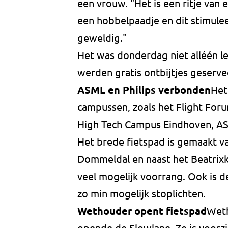
een vrouw. "Het is een ritje van 
een hobbelpaadje en dit stimulee
geweldig."
Het was donderdag niet alléén le
werden gratis ontbijtjes geserve
ASML en Philips verbonden
Het
campussen, zoals het Flight For
High Tech Campus Eindhoven, ASM
Het brede fietspad is gemaakt va
Dommeldal en naast het Beatrixk
veel mogelijk voorrang. Ook is d
zo min mogelijk stoplichten.
Wethouder opent fietspad
Weth
opende de Slowlane. Ze is voorz