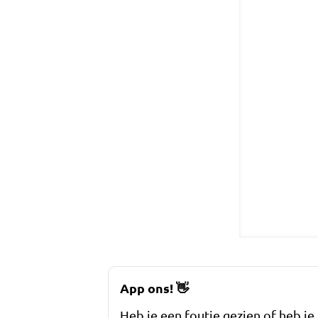
App ons!
👋
Heb je een foutje gezien of heb je