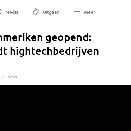
Media
Uitgaan
Meer
immeriken geopend:
dt hightechbedrijven
5 om 12:51