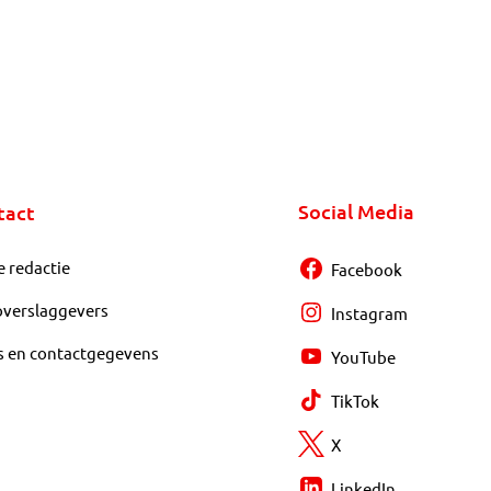
Social Media
tact
e redactie
Facebook
overslaggevers
Instagram
s en contactgegevens
YouTube
TikTok
X
LinkedIn