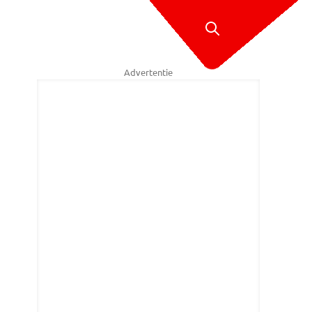
Advertentie
ckx won brons op het WK veldrijden