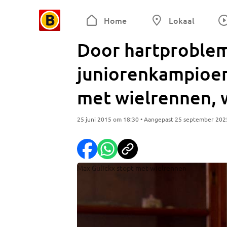
Home
Lokaal
Door hartproble
juniorenkampioen
met wielrennen, 
25 juni 2015 om 18:30 • Aangepast 25 september 202
Max Gulickx stopt met wielrennen