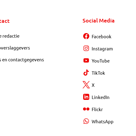
Social Media
tact
e redactie
Facebook
overslaggevers
Instagram
s en contactgegevens
YouTube
TikTok
X
LinkedIn
Flickr
WhatsApp