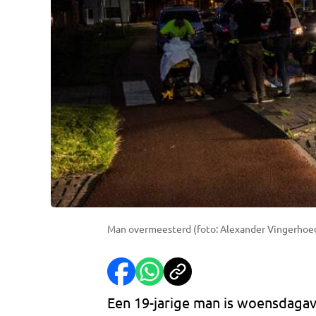
Man overmeesterd (foto: Alexander Vingerhoed
Een 19-jarige man is woensdagav