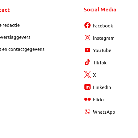
Social Media
tact
e redactie
Facebook
overslaggevers
Instagram
s en contactgegevens
YouTube
TikTok
X
LinkedIn
Flickr
WhatsApp