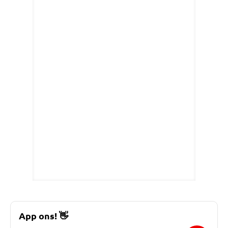
App ons!
👋