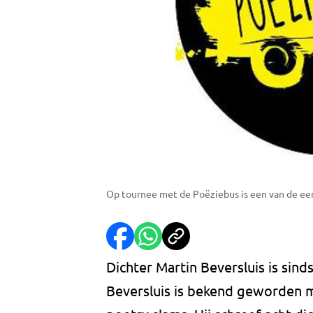
Op tournee met de Poëziebus is een van de eer
Dichter Martin Beversluis is sind
Beversluis is bekend geworden 