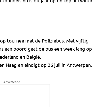
chtbundels en is dit jaar op de kop af twintig
op tournee met de Poëziebus. Met vijftig
rs aan boord gaat de bus een week lang op
ederland en België.
en Haag en eindigt op 26 juli in Antwerpen.
Advertentie