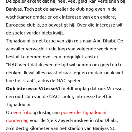
De speler erkent dat hij ‘heel veel geld’ kan verdienen bij
Baniyas. Toch zet de aanvaller de club nog even in de
wachtkamer omdat er ook interesse van een andere,
Europese club is, zo bevestigt hij. Over die interesse wil
de speler verder niets kwijt.
Tighadouini is net terug van zijn reis naar Abu Dhabi. De
aanvaller verwacht in de loop van volgende week een
besluit te nemen over een mogelijk transfer.
“NAC weet dat ik even de tijd wil nemen om goed na te
denken. Ik wil alles naast elkaar leggen en dan zie ik wel
hoe het staat”, aldus de NAC-speler.
Ook interesse Vitesse
VI meldt vrijdag dat ook Vitesse,
een oud-club van de NAC-speler, interesse heeft in
Tighadouini.
Op
een
foto
op Instagram
poseerde Tighadouini
donderdag
voor de Sjeik Zayed-moskee in Abu Dhabi,
zo'n dertig kilometer van het stadion van Baniyas SC.