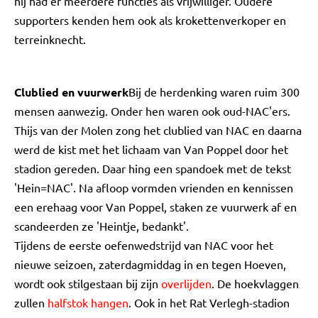
hij had er meerdere functies als vrijwilliger. Oudere
supporters kenden hem ook als krokettenverkoper en
terreinknecht.
Clublied en vuurwerk
Bij de herdenking waren ruim 300
mensen aanwezig. Onder hen waren ook oud-NAC'ers.
Thijs van der Molen zong het clublied van NAC en daarna
werd de kist met het lichaam van Van Poppel door het
stadion gereden. Daar hing een spandoek met de tekst
'Hein=NAC'. Na afloop vormden vrienden en kennissen
een erehaag voor Van Poppel, staken ze vuurwerk af en
scandeerden ze 'Heintje, bedankt'.
Tijdens de eerste oefenwedstrijd van NAC voor het
nieuwe seizoen, zaterdagmiddag in en tegen Hoeven,
wordt ook stilgestaan bij zijn
overlijden
. De hoekvlaggen
zullen
halfstok hangen
. Ook in het Rat Verlegh-stadion