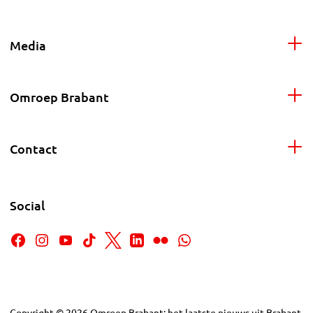
Media
Omroep Brabant
Contact
Social
Copyright
©
2026
Omroep Brabant: het laatste nieuws uit Brabant,