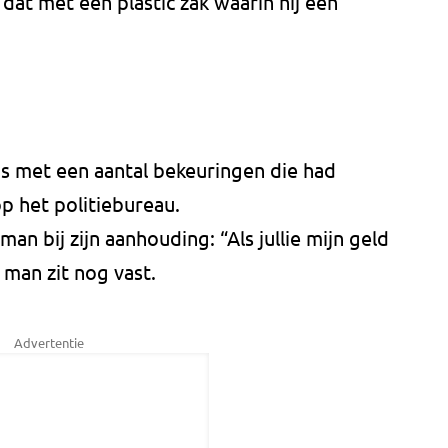
at met een plastic zak waarin hij een
s met een aantal bekeuringen die had
p het politiebureau.
an bij zijn aanhouding: “Als jullie mijn geld
 man zit nog vast.
Advertentie