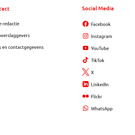
Social Media
tact
e redactie
Facebook
overslaggevers
Instagram
s en contactgegevens
YouTube
TikTok
X
LinkedIn
Flickr
WhatsApp