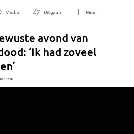
Media
Uitgaan
Meer
bewuste avond van
dood: ‘Ik had zoveel
en’
om 17:30