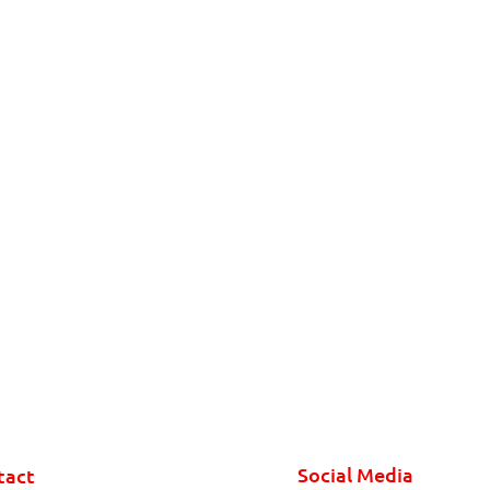
Social Media
tact