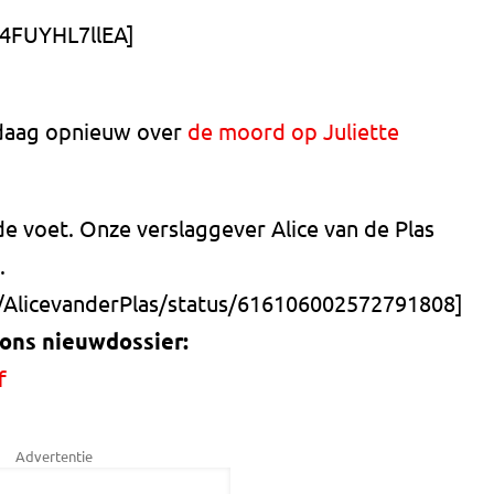
/4FUYHL7llEA]
ndaag opnieuw over
de moord op Juliette
de voet. Onze verslaggever Alice van de Plas
.
m/AlicevanderPlas/status/616106002572791808]
 ons nieuwdossier:
f
Advertentie