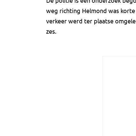
De politie is een onderzoek beg
weg richting Helmond was korte 
verkeer werd ter plaatse omgel
zes.