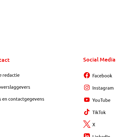
Social Media
tact
e redactie
Facebook
overslaggevers
Instagram
s en contactgegevens
YouTube
TikTok
X
LinkedIn