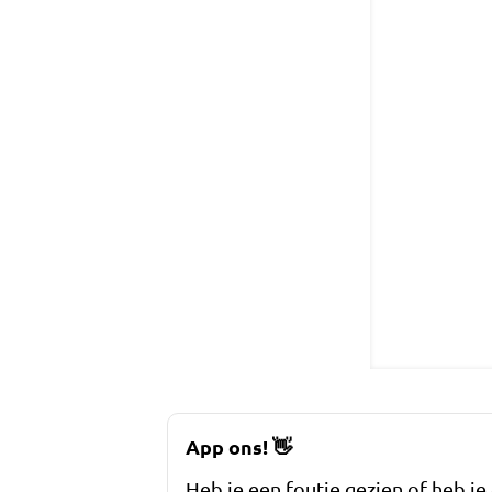
App ons!
👋
Heb je een foutje gezien of heb je