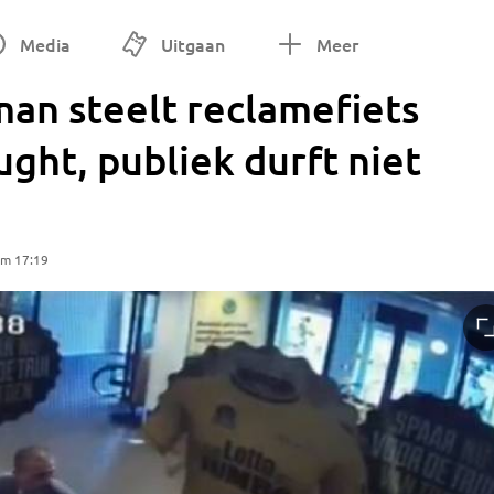
Media
Uitgaan
Meer
 man steelt reclamefiets
ught, publiek durft niet
om 17:19