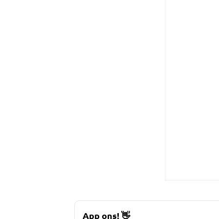
App ons!
👋