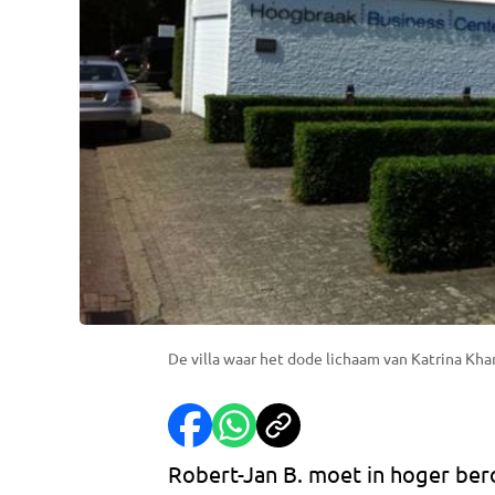
De villa waar het dode lichaam van Katrina Kh
Robert-Jan B. moet in hoger bero