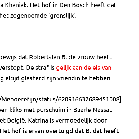
na Khaniak. Het hof in Den Bosch heeft dat
het zogenoemde 'grenslijk'.
bewijs dat Robert-Jan B. de vrouw heeft
erstopt. De straf is
gelijk aan de eis van
g altijd glashard zijn vriendin te hebben
m/Meboerefijn/status/620916632689451008]
een kliko met purschuim in Baarle-Nassau
t België. Katrina is vermoedelijk door
et hof is ervan overtuigd dat B. dat heeft