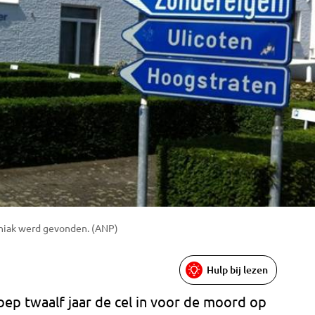
aniak werd gevonden. (ANP)
Hulp bij lezen
ep twaalf jaar de cel in voor de moord op