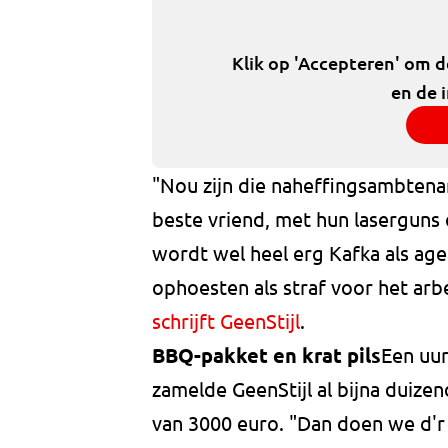
Klik op 'Accepteren' om 
en de 
"Nou zijn die naheffingsambtenar
beste vriend, met hun laserguns
wordt wel heel erg Kafka als ag
ophoesten als straf voor het ar
schrijft GeenStijl
.
BBQ-pakket en krat pils
Een uu
zamelde GeenStijl al bijna duize
van 3000 euro. "Dan doen we d'r