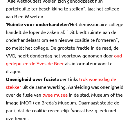
"Alle wethouders voelen zich genoodzaakt hun
portefeuille ter beschikking te stellen", laat het college
van B en W weten.
'Ruimte voor onderhandelen'
Het demissionaire college
handelt de lopende zaken af. "Dit biedt ruimte aan de
onderhandelaars om een nieuwe coalitie te formeren",
zo meldt het college. De grootste fractie in de raad, de
VVD, heeft donderdag het voortouw genomen door
oud-
gedeputeerde Yves de Boer
als informateur voor te
dragen.
Onenigheid over fusie
GroenLinks
trok woensdag de
stekker
uit de samenwerking. Aanleiding was onenigheid
over de fusie van
twee musea
in de stad, Museum of the
Image (MOTI) en Breda's Museum. Daarnaast stelde de
partij dat de coalitie recentelijk 'vooral bezig leek met
overleven'.