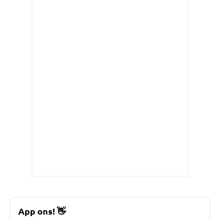
App ons!
👋