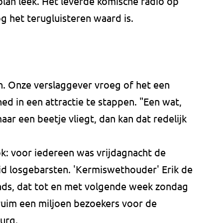
n plan leek. Het leverde komische radio op
g het terugluisteren waard is.
ch. Onze verslaggever vroeg of het een
 in een attractie te stappen. "Een wat,
maar een beetje vliegt, dan kan dat redelijk
k: voor iedereen was vrijdagnacht de
eid losgebarsten. 'Kermiswethouder' Erik de
onds, dat tot en met volgende week zondag
uim een miljoen bezoekers voor de
urg.