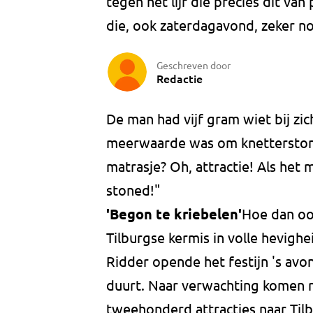
tegen het lijf die precies dit va
die, ook zaterdagavond, zeker no
Geschreven door
Redactie
De man had vijf gram wiet bij zi
meerwaarde was om knetterstoned
matrasje? Oh, attractie! Als het 
stoned!"
'Begon te kriebelen'
Hoe dan oo
Tilburgse kermis in volle hevigh
Ridder opende het festijn 's av
duurt. Naar verwachting komen r
tweehonderd attracties naar Tilb