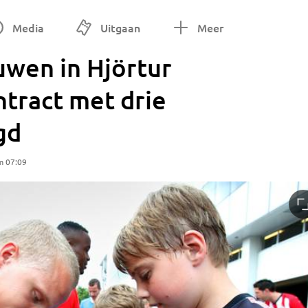
Media
Uitgaan
Meer
uwen in Hjörtur
tract met drie
gd
m 07:09