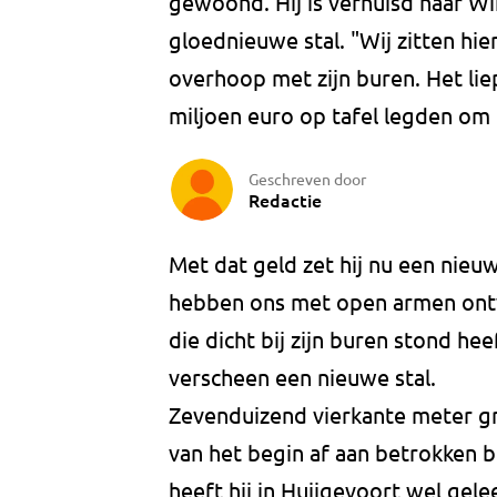
gewoond. Hij is verhuisd naar Win
gloednieuwe stal. "Wij zitten hie
overhoop met zijn buren. Het li
miljoen euro op tafel legden om
Geschreven door
Redactie
Met dat geld zet hij nu een nieuw
hebben ons met open armen ontv
die dicht bij zijn buren stond he
verscheen een nieuwe stal.
Zevenduizend vierkante meter gr
van het begin af aan betrokken b
heeft hij in Huijgevoort wel gele