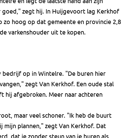
telre en legt de laatste hand aan zijn
r goed," zegt hij. In Huijgevoort lag Kerkhof
ep zo hoog op dat gemeente en provincie 2,8
 de varkenshouder uit te kopen.
 bedrijf op in Wintelre. "De buren hier
angen," zegt Van Kerkhof. Een oude stal
eft hij afgebroken. Meer naar achteren
oot, maar veel schoner. "Ik heb de buurt
ij mijn plannen," zegt Van Kerkhof. Dat
erd, dat je zonder steun van je buren als