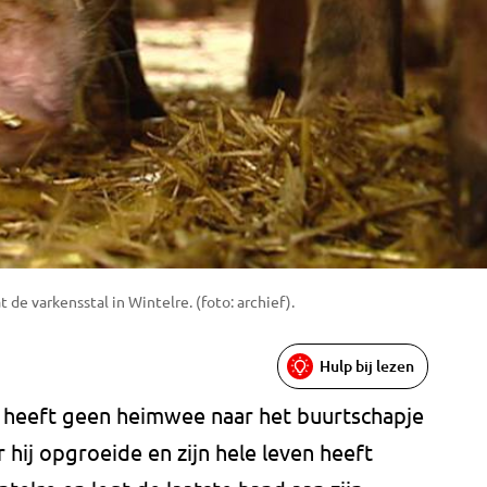
 de varkensstal in Wintelre. (foto: archief).
Hulp bij lezen
 heeft geen heimwee naar het buurtschapje
 hij opgroeide en zijn hele leven heeft