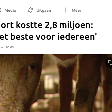
Media
Uitgaan
Meer
ort kostte 2,8 miljoen:
het beste voor iedereen'
5 om 05:05