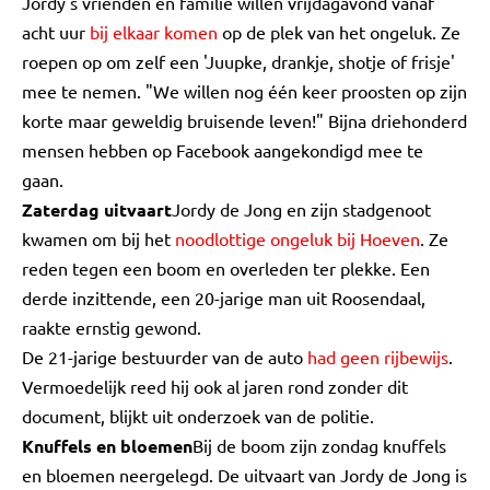
Jordy's vrienden en familie willen vrijdagavond vanaf
acht uur
bij elkaar komen
op de plek van het ongeluk. Ze
roepen op om zelf een 'Juupke, drankje, shotje of frisje'
mee te nemen. "We willen nog één keer proosten op zijn
korte maar geweldig bruisende leven!" Bijna driehonderd
mensen hebben op Facebook aangekondigd mee te
gaan.
Zaterdag uitvaart
Jordy de Jong en zijn stadgenoot
kwamen om bij het
noodlottige ongeluk bij Hoeven
. Ze
reden tegen een boom en overleden ter plekke. Een
derde inzittende, een 20-jarige man uit Roosendaal,
raakte ernstig gewond.
De 21-jarige bestuurder van de auto
had geen rijbewijs
.
Vermoedelijk reed hij ook al jaren rond zonder dit
document, blijkt uit onderzoek van de politie.
Knuffels en bloemen
Bij de boom zijn zondag knuffels
en bloemen neergelegd. De uitvaart van Jordy de Jong is