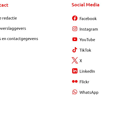
Social Media
tact
e redactie
Facebook
overslaggevers
Instagram
s en contactgegevens
YouTube
TikTok
X
LinkedIn
Flickr
WhatsApp