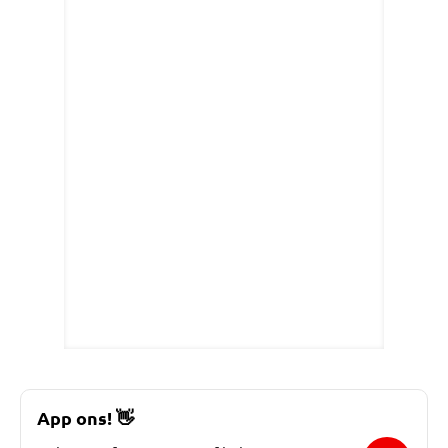
App ons!
👋