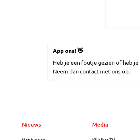
App ons!
👋
Heb je een foutje gezien of heb je
Neem dan contact met ons op.
Nieuws
Media
Net binnen
Kijk live TV