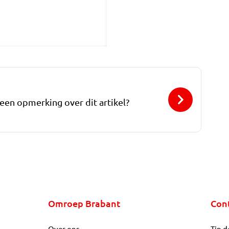
 een opmerking over dit artikel?
Omroep Brabant
Con
Over ons
Tip d