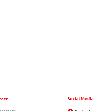
Social Media
tact
e redactie