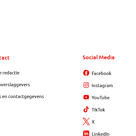
Social Media
tact
e redactie
Facebook
overslaggevers
Instagram
s en contactgegevens
YouTube
TikTok
X
LinkedIn