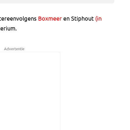
tereenvolgens
Boxmeer
en Stiphout
(in
terium.
Advertentie