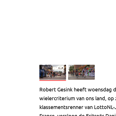
Robert Gesink heeft woensdag d
wielercriterium van ons land, op
klassementsrenner van LottoNL-J
France, versloeg de Eritreër Dan