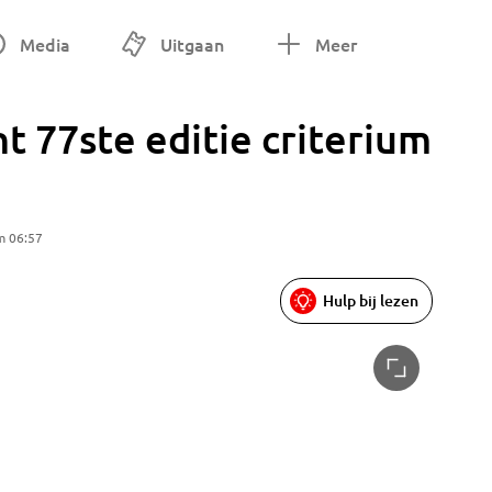
Media
Uitgaan
Meer
t 77ste editie criterium
m 06:57
Hulp bij lezen
Renners 