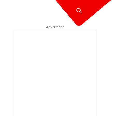
Advertentie
bij Acht van Chaam (foto: Marcel van Dorst / SQ Vision)