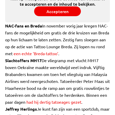
te accepteren en de inhoud te bekijken.
Accepteren
NAC-fans en Breda
In november vorig jaar kregen NAC-
fans de mogelijkheid om gratis de drie kruizen van Breda
op hun lichaam te laten zetten. Zestig fans sloegen aan
op de actie van Tattoo Lounge Breda. Zij lopen nu rond
met
een echte ‘Breda-tattoo’
.
Slachtoffers MH17
De vliegramp met vlucht MH17
boven Oekraïne maakte wereldwijd veel indruk. Vijftig
Brabanders kwamen om toen het vliegtuig van Malaysia
Airlines werd neergeschoten. Tatoeëerder Peter Maas uit
Maarheeze bood na de ramp aan om gratis rouwlintjes te
tatoeëren om de slachtoffers te herdenken. Binnen een
paar dagen
had hij dertig tatoeages gezet
.
Jeffrey Herlings
Je kunt fan zijn van een sportclub, maar