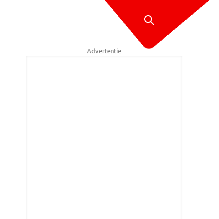
Advertentie
x verkleed als Daniel Teklehaimanot.