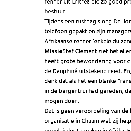
renner uit Eritrea die zo goed pr
bestuur.
Tijdens een rustdag sloeg De J
telefoon gepakt en zijn manager
Afrikaanse renner 'enkele duizen
Missie
Stef Clement ziet het all
heeft grote bewondering voor de
de Dauphiné uitstekend reed. En, z
denk dat als het een blanke Fra
in de bergentrui had gereden, da
mogen doen."
Dat is geen veroordeling van de 
organisatie in Chaam wel: zij hel
populairder te maken in Afrika. E