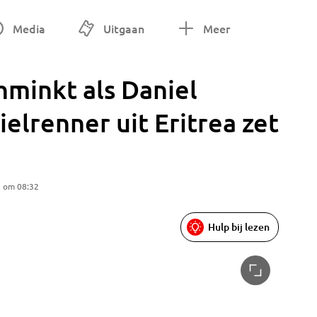
Media
Uitgaan
Meer
hminkt als Daniel
elrenner uit Eritrea zet
5 om 08:32
Hulp bij lezen
Bart Kok