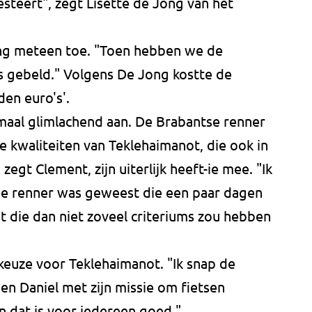
esteert", zegt Lisette de Jong van het
ong meteen toe. "Toen hebben we de
s gebeld." Volgens De Jong kostte de
den euro's'.
emaal glimlachend aan. De Brabantse renner
 kwaliteiten van Teklehaimanot, die ook in
egt Clement, zijn uiterlijk heeft-ie mee. "Ik
nse renner was geweest die een paar dagen
t die dan niet zoveel criteriums zou hebben
keuze voor Teklehaimanot. "Ik snap de
pen Daniel met zijn missie om fietsen
n dat is voor iedereen goed."