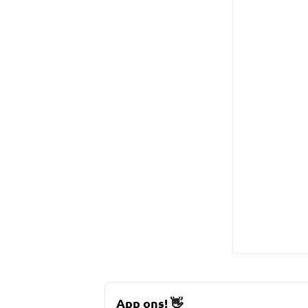
App ons!
👋