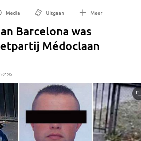
Media
Uitgaan
Meer
an Barcelona was
ietpartij Médoclaan
m 01:45