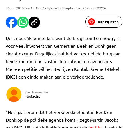
30 juli 2015 om 18:13 • Aangepast 22 september 2025 om 22:26
Hulp bij lezen
De smoes ‘ik ben te laat want de brug stond omhoog’, is
voor veel inwoners van Gemert en Beek en Donk geen
slecht excuus. Dagelijks staat het verkeer bij de brug aan
beide kanten muurvast in de ochtend- en avondspits.
Met een petitie wil het Bedrijven Kontakt Gemert-Bakel
(BKG) een einde maken aan die verkeersellende.
Geschreven door
Redactie
“Het gaat erom dat het verkeersknelpunt in Beek en
Donk op de politieke agenda komt”, zegt Martin Jacobs
van BKG. Hij is de initiatiefnemer van de
petitie
. Jacobs is