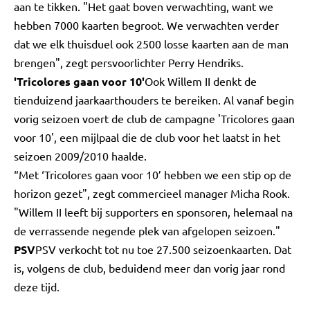
aan te tikken. "Het gaat boven verwachting, want we
hebben 7000 kaarten begroot. We verwachten verder
dat we elk thuisduel ook 2500 losse kaarten aan de man
brengen", zegt persvoorlichter Perry Hendriks.
'Tricolores gaan voor 10'
Ook Willem II denkt de
tienduizend jaarkaarthouders te bereiken. Al vanaf begin
vorig seizoen voert de club de campagne 'Tricolores gaan
voor 10', een mijlpaal die de club voor het laatst in het
seizoen 2009/2010 haalde.
“Met ‘Tricolores gaan voor 10’ hebben we een stip op de
horizon gezet", zegt commercieel manager Micha Rook.
"Willem II leeft bij supporters en sponsoren, helemaal na
de verrassende negende plek van afgelopen seizoen."
PSV
PSV verkocht tot nu toe 27.500 seizoenkaarten. Dat
is, volgens de club, beduidend meer dan vorig jaar rond
deze tijd.