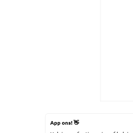
App ons!
👋