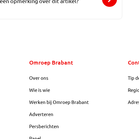
 een opmerking over dit artikel?
Omroep Brabant
Con
Over ons
Tip d
Wie is wie
Regi
Werken bij Omroep Brabant
Adre
Adverteren
Persberichten
Panel