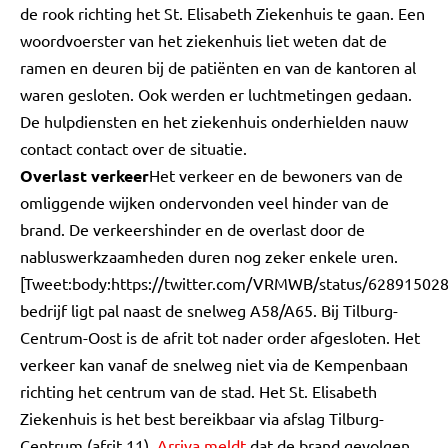
de rook richting het St. Elisabeth Ziekenhuis te gaan. Een
woordvoerster van het ziekenhuis liet weten dat de
ramen en deuren bij de patiënten en van de kantoren al
waren gesloten. Ook werden er luchtmetingen gedaan.
De hulpdiensten en het ziekenhuis onderhielden nauw
contact contact over de situatie.
Overlast verkeer
Het verkeer en de bewoners van de
omliggende wijken ondervonden veel hinder van de
brand. De verkeershinder en de overlast door de
nabluswerkzaamheden duren nog zeker enkele uren.
[Tweet:body:https://twitter.com/VRMWB/status/62891502
bedrijf ligt pal naast de snelweg A58/A65. Bij Tilburg-
Centrum-Oost is de afrit tot nader order afgesloten. Het
verkeer kan vanaf de snelweg niet via de Kempenbaan
richting het centrum van de stad. Het St. Elisabeth
Ziekenhuis is het best bereikbaar via afslag Tilburg-
Centrum (afrit 11).
Arriva meldt
dat de brand gevolgen