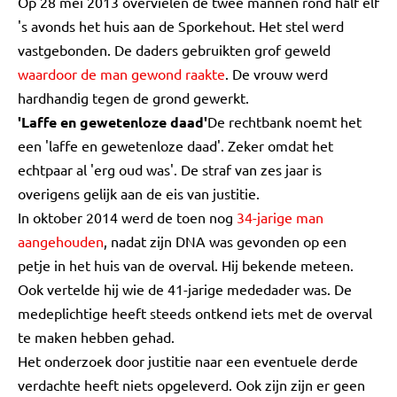
Op 28 mei 2013 overvielen de twee mannen rond half elf
's avonds het huis aan de Sporkehout. Het stel werd
vastgebonden. De daders gebruikten grof geweld
waardoor de man gewond raakte
. De vrouw werd
hardhandig tegen de grond gewerkt.
'Laffe en gewetenloze daad'
De rechtbank noemt het
een 'laffe en gewetenloze daad'. Zeker omdat het
echtpaar al 'erg oud was'. De straf van zes jaar is
overigens gelijk aan de eis van justitie.
In oktober 2014 werd de toen nog
34-jarige man
aangehouden
, nadat zijn DNA was gevonden op een
petje in het huis van de overval. Hij bekende meteen.
Ook vertelde hij wie de 41-jarige mededader was. De
medeplichtige heeft steeds ontkend iets met de overval
te maken hebben gehad.
Het onderzoek door justitie naar een eventuele derde
verdachte heeft niets opgeleverd. Ook zijn zijn er geen