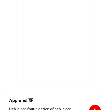
App ons!
👋
Heb je een foutje gezien of heb je een