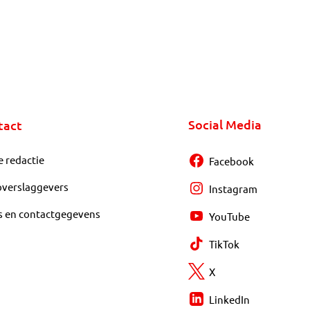
Social Media
tact
e redactie
Facebook
overslaggevers
Instagram
s en contactgegevens
YouTube
TikTok
X
LinkedIn