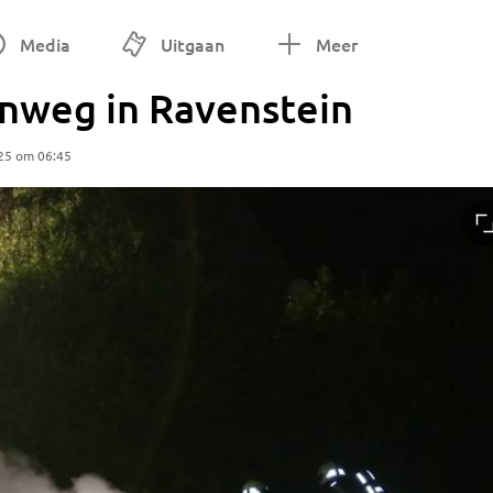
Media
Uitgaan
Meer
nweg in Ravenstein
25 om 06:45