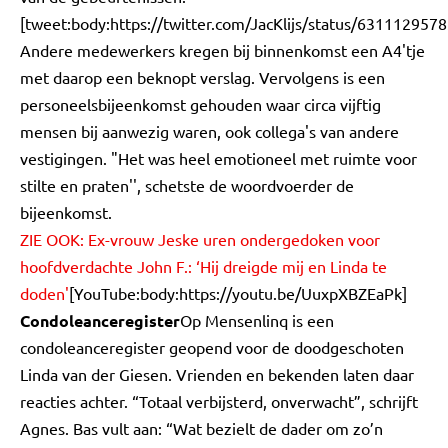
[tweet:body:https://twitter.com/JacKlijs/status/63111295
Andere medewerkers kregen bij binnenkomst een A4'tje
met daarop een beknopt verslag. Vervolgens is een
personeelsbijeenkomst gehouden waar circa vijftig
mensen bij aanwezig waren, ook collega's van andere
vestigingen. "Het was heel emotioneel met ruimte voor
stilte en praten'', schetste de woordvoerder de
bijeenkomst.
ZIE OOK:
Ex-vrouw Jeske uren ondergedoken voor
hoofdverdachte John F.: ‘Hij dreigde mij en Linda te
doden'
[YouTube:body:https://youtu.be/UuxpXBZEaPk]
Condoleanceregister
Op Mensenlinq is een
condoleanceregister geopend voor de doodgeschoten
Linda van der Giesen. Vrienden en bekenden laten daar
reacties achter. “Totaal verbijsterd, onverwacht”, schrijft
Agnes. Bas vult aan: “Wat bezielt de dader om zo’n