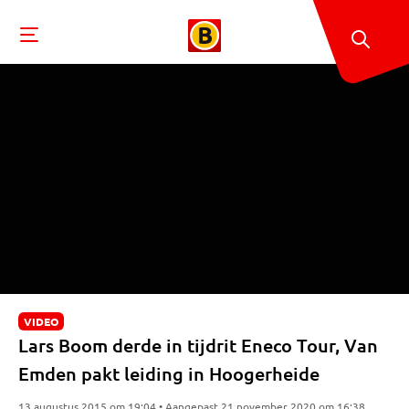
VIDEO
Lars Boom derde in tijdrit Eneco Tour, Van
Emden pakt leiding in Hoogerheide
13 augustus 2015 om 19:04 • Aangepast 21 november 2020 om 16:38