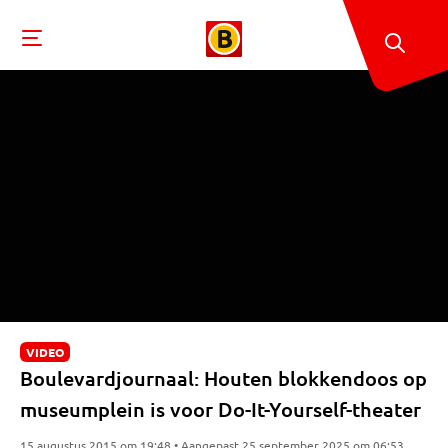
VIDEO
Boulevardjournaal: Houten blokkendoos op
museumplein is voor Do-It-Yourself-theater
15 augustus 2015 om 19:48 • Aangepast 25 september 2025 om 06:53