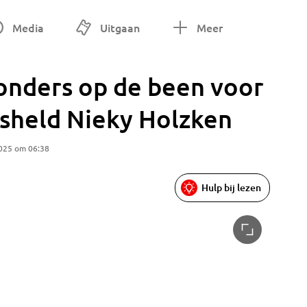
Media
Uitgaan
Meer
nders op de been voor
ksheld Nieky Holzken
2025 om 06:38
Hulp bij lezen
Honderde