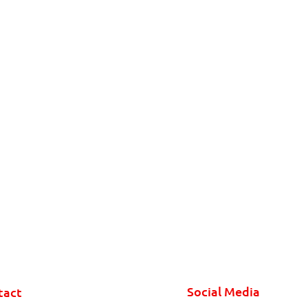
Social Media
tact