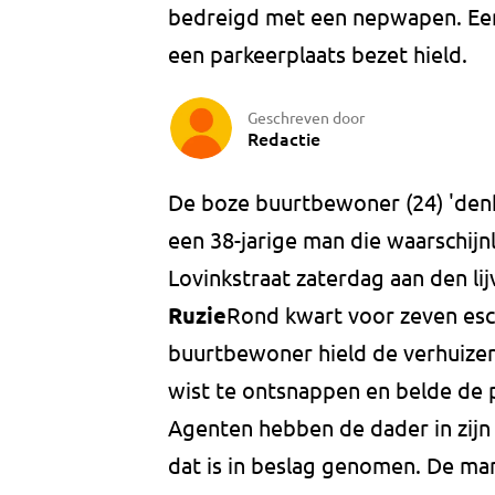
bedreigd met een nepwapen. Een
een parkeerplaats bezet hield.
Geschreven door
Redactie
De boze buurtbewoner (24) 'denkt
een 38-jarige man die waarschijnl
Lovinkstraat zaterdag aan den li
Ruzie
Rond kwart voor zeven esc
buurtbewoner hield de verhuize
wist te ontsnappen en belde de p
Agenten hebben de dader in zijn
dat is in beslag genomen. De m