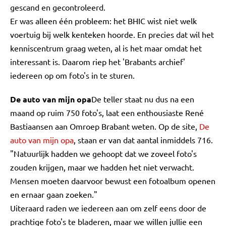
gescand en gecontroleerd.
Er was alleen één probleem: het BHIC wist niet welk
voertuig bij welk kenteken hoorde. En precies dat wil het
kenniscentrum graag weten, al is het maar omdat het
interessant is. Daarom riep het 'Brabants archief'
iedereen op om foto's in te sturen.
De auto van mijn opa
De teller staat nu dus na een
maand op ruim 750 foto's, laat een enthousiaste René
Bastiaansen aan Omroep Brabant weten. Op de site,
De
auto van mijn opa
, staan er van dat aantal inmiddels 716.
"Natuurlijk hadden we gehoopt dat we zoveel foto's
zouden krijgen, maar we hadden het niet verwacht.
Mensen moeten daarvoor bewust een fotoalbum openen
en ernaar gaan zoeken."
Uiteraard raden we iedereen aan om zelf eens door de
prachtige foto's te bladeren, maar we willen jullie een