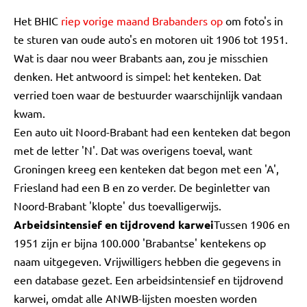
Het BHIC
riep vorige maand Brabanders op
om foto's in
te sturen van oude auto's en motoren uit 1906 tot 1951.
Wat is daar nou weer Brabants aan, zou je misschien
denken. Het antwoord is simpel: het kenteken. Dat
verried toen waar de bestuurder waarschijnlijk vandaan
kwam.
Een auto uit Noord-Brabant had een kenteken dat begon
met de letter 'N'. Dat was overigens toeval, want
Groningen kreeg een kenteken dat begon met een 'A',
Friesland had een B en zo verder. De beginletter van
Noord-Brabant 'klopte' dus toevalligerwijs.
Arbeidsintensief en tijdrovend karwei
Tussen 1906 en
1951 zijn er bijna 100.000 'Brabantse' kentekens op
naam uitgegeven. Vrijwilligers hebben die gegevens in
een database gezet. Een arbeidsintensief en tijdrovend
karwei, omdat alle ANWB-lijsten moesten worden