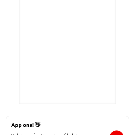
App ons!
👋